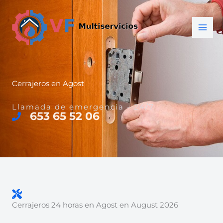
Ir
al
contenido
Cerrajeros en Agost
Llamada de emergencia - 24/7
653 65 52 06
Cerrajeros 24 horas en Agost en August 2026