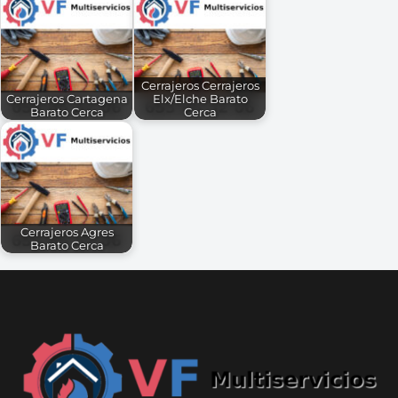
Cerrajeros Cerrajeros
Cerrajeros Cartagena
Elx/Elche Barato
Barato Cerca
Cerca
Cerrajeros Agres
Barato Cerca