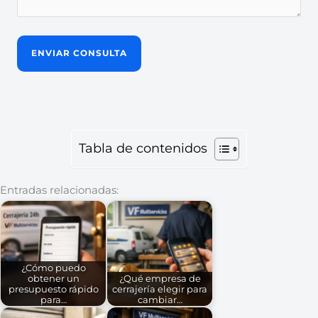
Tabla de contenidos
Entradas relacionadas:
¿Cómo puedo
obtener un
¿Qué empresa de
presupuesto rápido
cerrajería elegir para
para…
cambiar…