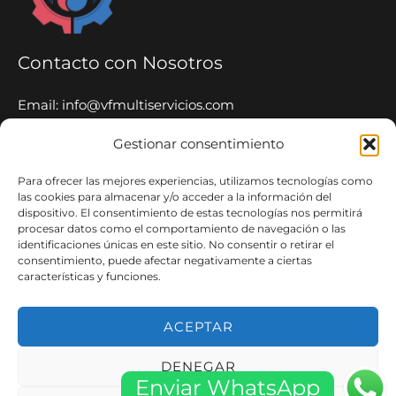
Contacto con Nosotros
Email: info@vfmultiservicios.com
Tel: 653 65 52 06
Gestionar consentimiento
Whatsapp: 653 65 52 06
Para ofrecer las mejores experiencias, utilizamos tecnologías como
VF Multiservicios
las cookies para almacenar y/o acceder a la información del
dispositivo. El consentimiento de estas tecnologías nos permitirá
procesar datos como el comportamiento de navegación o las
Nuestro equipo de expertos está capacitado y
identificaciones únicas en este sitio. No consentir o retirar el
equipado para manejar una amplia gama de servicios
consentimiento, puede afectar negativamente a ciertas
características y funciones.
24 Horas 365 Días.
ACEPTAR
DENEGAR
Copyright © 2026 VFMultiservicios.com ·
Aviso Legal
·
Política
Enviar WhatsApp
de Privacidad
·
Blog
·
Sitemap