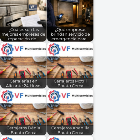
¿Cuáles son las
¿Qué empresas
mejores empresas de
brindan servicio de
reparación de…
emergencia para…
Cerrajerías en
Cerrajeros Motril
Alicante 24 Horas
Barato Cerca
Cerrajeros Dénia
Cerrajeros Abanilla
Barato Cerca
Barato Cerca