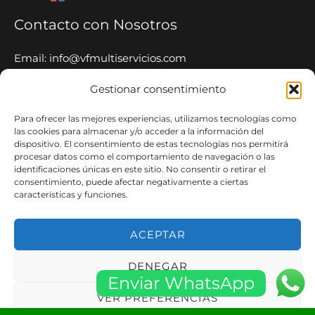
Contacto con Nosotros
Email: info@vfmultiservicios.com
Tel: 653 65 52 06
Gestionar consentimiento
Whatsapp: 653 65 52 06
Para ofrecer las mejores experiencias, utilizamos tecnologías como
VF Multiservicios
las cookies para almacenar y/o acceder a la información del
dispositivo. El consentimiento de estas tecnologías nos permitirá
procesar datos como el comportamiento de navegación o las
Nuestro equipo de expertos está capacitado y
identificaciones únicas en este sitio. No consentir o retirar el
equipado para manejar una amplia gama de servicios
consentimiento, puede afectar negativamente a ciertas
características y funciones.
24 Horas 365 Días.
ACEPTAR
DENEGAR
Copyright © 2026 VFMultiservicios.com ·
Aviso Legal
·
Política
Enviar WhatsApp
de Privacidad
·
Blog
·
Sitemap
VER PREFERENCIAS