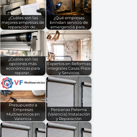
¿Cuáles son las
¿Qué empresas
mejores empresas de
brindan servicio de
reparación de…
emergencia para…
¿Cuáles son las
opciones más
Expertos en Reformas
económicas para
Integrales Casas Pisos
reparar…
y Servicios
Presupuesto a
Empresas
Persianas Paterna
Multiservicios en
(Valencia) Instalación
Valencia
y Reparación