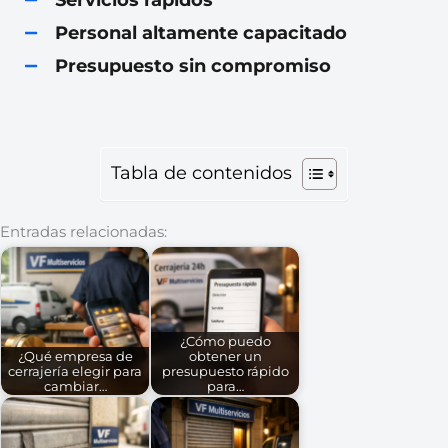
Personal altamente capacitado
Presupuesto sin compromiso
Tabla de contenidos
Entradas relacionadas:
¿Cómo puedo
¿Qué empresa de
obtener un
cerrajería elegir para
presupuesto rápido
cambiar…
para…