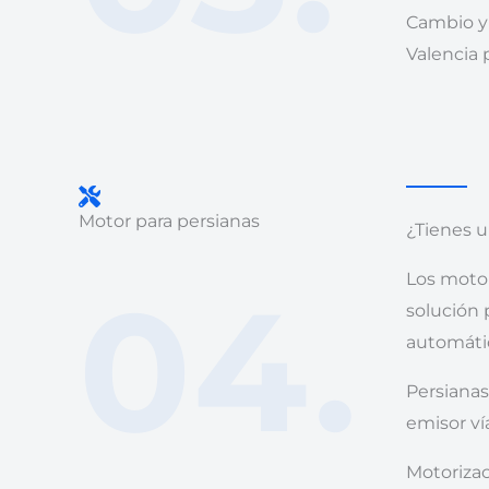
Cambio y 
Valencia 
Motor para persianas
¿Tienes u
Los motor
04.
solución p
automáti
Persiana
emisor ví
Motorizac