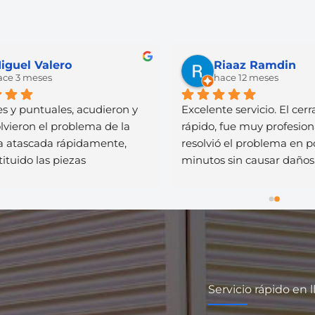
Miguel Valero
Riaaz Ramdin
hace 3 meses
hace 12 meses
les y puntuales, acudieron y 
Excelente servicio. El ce
solvieron el problema de la 
rápido, fue muy profesio
ana atascada rápidamente, 
resolvió el problema en
stituido las piezas  
minutos sin causar dañ
tuosas y funciona 
explicó todo el proceso 
ctamente. Buenos 
y el precio fue justo, sin
sionales y gente agradable.
nota la experiencia y la
su trabajo. 100% recom
volvería a llamarlo sin 
Servicio rápido en