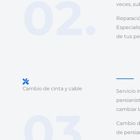
02.
veces, su
Reparació
Especiali
de tus pe
Cambio de cinta y cable
Servicio 
persianist
03.
cambiar l
Cambio de
de persia