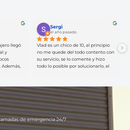
Sergi
el año pasado
rrajero llegó 
Vlad es un chico de 10, al principio 
nal y 
no me quede del todo contento con 
 pocos 
su servicio, se lo comente y hizo 
os. Además, 
todo lo posible por solucionarlo, el 
con claridad 
servicio post venta de lo mejor de su 
 sorpresas. Se 
sector, casi nadie te ofrece 
 seriedad en 
garantías! cualquier otro hubiera 
endable, 
pasado de mi. Recomendable👌🏼
dudarlo.
 llamadas de emergencia 24/7