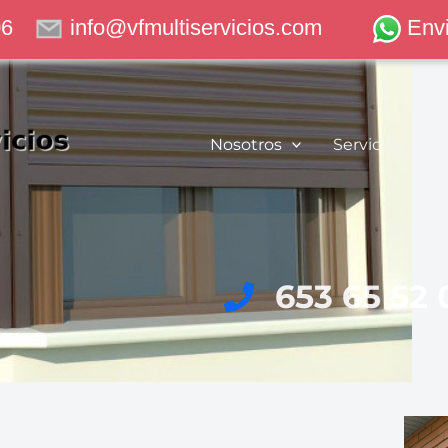
06
info@vfmultiservicios.com
Env
Nosotros
Servicios
653 65 52 