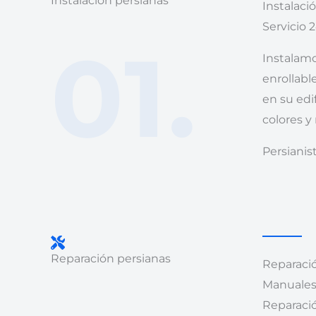
Instalación persianas
Instalaci
Servicio 
01.
Instalamo
enrollabl
en su ed
colores y
Persianis
Reparación persianas
Reparació
Manuales 
Reparaci