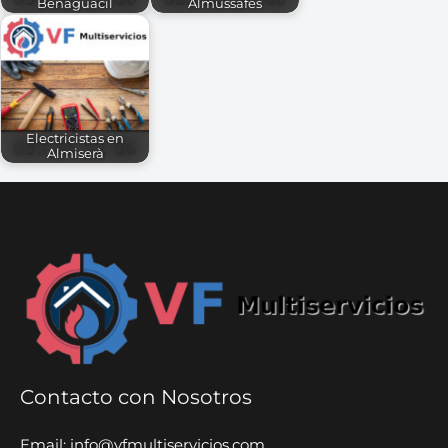
Benaguacil
Almussafes
Electricistas en
Almiserà
Contacto con Nosotros
Email: info@vfmultiservicios.com