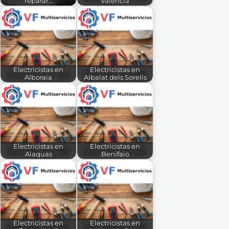
reparar…
Valencia
Electricistas en
Electricistas en
Alboraia
Albalat dels Sorells
Electricistas en
Electricistas en
Alaquas
Benifaio
Electricistas en
Electricistas en