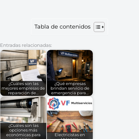
Tabla de contenidos
Entradas relacionadas:
¿Cuáles son las
¿Qué empresas
mejores empresas de
brindan servicio de
reparación de…
emergencia para…
¿Cuáles son las
opciones más
económicas para
Electricistas en