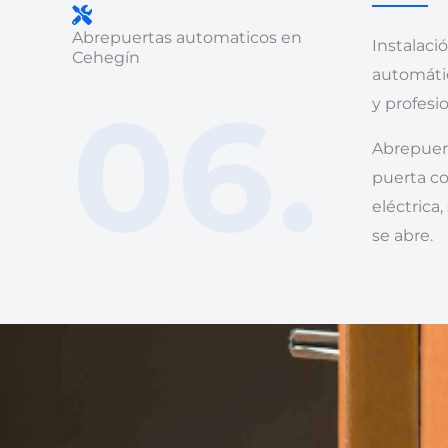
Abrepuertas automaticos en
Instalaci
Cehegín
automáti
06.
y profesio
Abrepuert
puerta c
eléctrica
se abre.