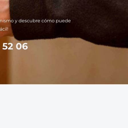
 mismo y descubre cómo puede
cil!
 52 06