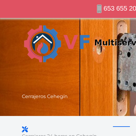
Ir
653 655 2
al
contenido
Cerrajeros Cehegín