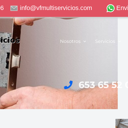
06
info@vfmultiservicios.com
Env
Nosotros
Servicios
653 65 52 