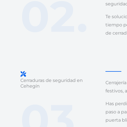
02.
seguridad
Te soluc
tiempo po
de cerrad
Cerraduras de seguridad en
Cerrajerí
Cehegín
festivos,
03.
Has perdi
paso a pa
puerta bl