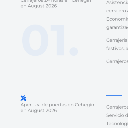
Cerrajeros 24 horas en Cehegín
Asistenci
en August 2026
cerrajero
01.
Economico
garantiza
Cerrajerí
festivos,
Cerrajero
Apertura de puertas en Cehegín
Cerrajero
en August 2026
Servicio 
Tecnologí