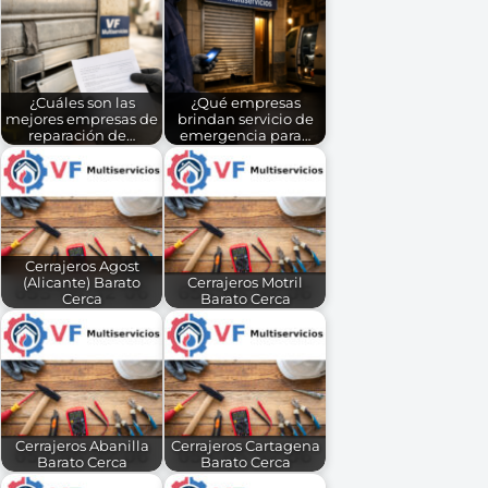
¿Cuáles son las
¿Qué empresas
mejores empresas de
brindan servicio de
reparación de…
emergencia para…
Cerrajeros Agost
(Alicante) Barato
Cerrajeros Motril
Cerca
Barato Cerca
Cerrajeros Abanilla
Cerrajeros Cartagena
Barato Cerca
Barato Cerca