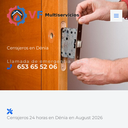
Ir
al
contenido
Cerrajeros en Dénia
Llamada de emergencia - 24/7
653 65 52 06
Cerrajeros 24 horas en Dénia en August 2026