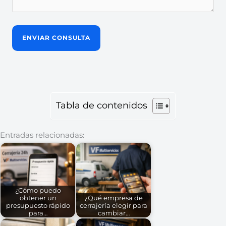
Tabla de contenidos
Entradas relacionadas:
¿Cómo puedo
obtener un
¿Qué empresa de
presupuesto rápido
cerrajería elegir para
para…
cambiar…