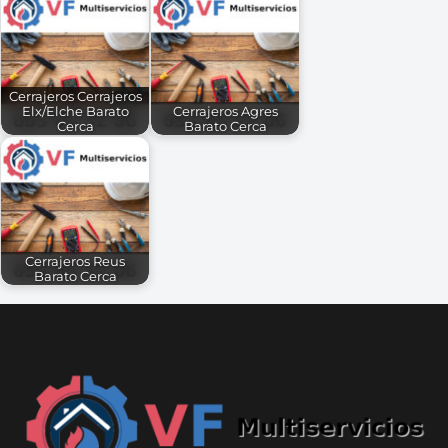
Cerrajeros Cerrajeros
Elx/Elche Barato
Cerrajeros Agres
Cerca
Barato Cerca
Cerrajeros Reus
Barato Cerca