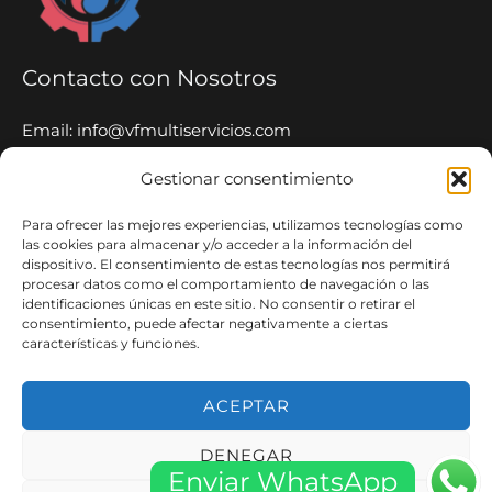
Contacto con Nosotros
Email: info@vfmultiservicios.com
Tel: 653 65 52 06
Gestionar consentimiento
Whatsapp: 653 65 52 06
Para ofrecer las mejores experiencias, utilizamos tecnologías como
VF Multiservicios
las cookies para almacenar y/o acceder a la información del
dispositivo. El consentimiento de estas tecnologías nos permitirá
procesar datos como el comportamiento de navegación o las
Nuestro equipo de expertos está capacitado y
identificaciones únicas en este sitio. No consentir o retirar el
equipado para manejar una amplia gama de servicios
consentimiento, puede afectar negativamente a ciertas
características y funciones.
24 Horas 365 Días.
ACEPTAR
DENEGAR
Copyright © 2026 VFMultiservicios.com ·
Aviso Legal
·
Política
Enviar WhatsApp
de Privacidad
·
Blog
·
Sitemap