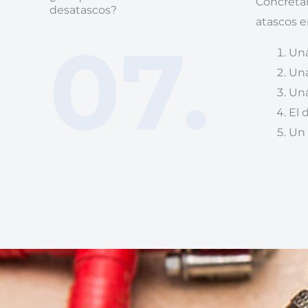
Concreta
desatascos?
atascos e
07.
Una
Una
Una
El 
Un 