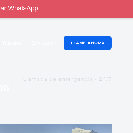
iar WhatsApp
Trabajos
Contacto
LLAME AHORA
Llamada de emergencia - 24/7
06