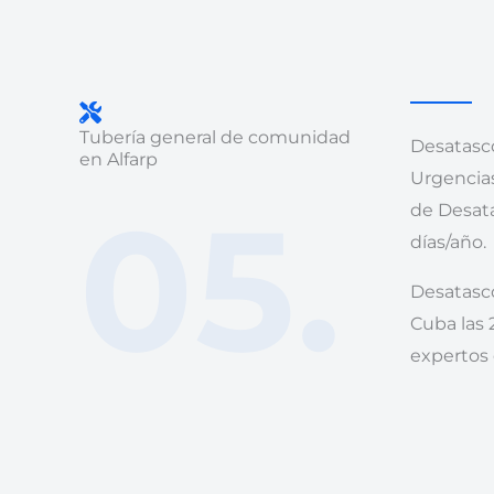
Tubería general de comunidad
Desatasco
en Alfarp
Urgencias
05.
de Desata
días/año.
Desatasc
Cuba las 
expertos 