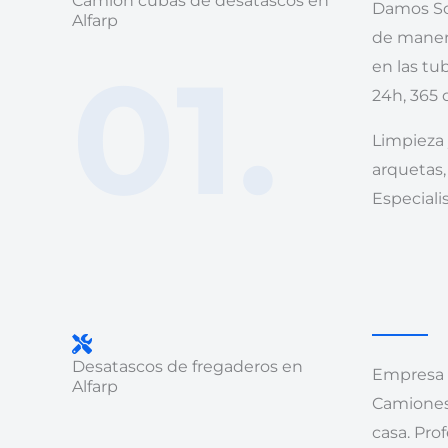
Camión cubas de desatascos en
Damos So
Alfarp
de manera
01.
en las tu
24h, 365 d
Limpieza
arquetas,
Especiali
Desatascos de fregaderos en
Empresa L
Alfarp
Camiones 
casa. Pro