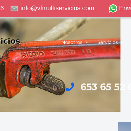
06
info@vfmultiservicios.com
Env
Nosotros
Servicios
653 65 52 