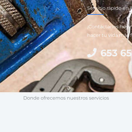
Servicio rápido en
¡Contáctanos hoy
hacer tu vida más fá
653 65
Donde ofrecemos nuestros servicios