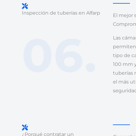
Inspección de tuberías en Alfarp
El mejor 
Compromis
06.
Las cámar
permiten 
tipo de c
100 mm y 
tuberías
el más uti
seguridad
¿Porqué contratar un