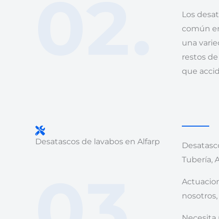
02.
Los desa
común en
una vari
restos de
que acci
Desatascos de lavabos en Alfarp
Desatasco
Tubería, 
03.
Actuacion
nosotros,
Necesita