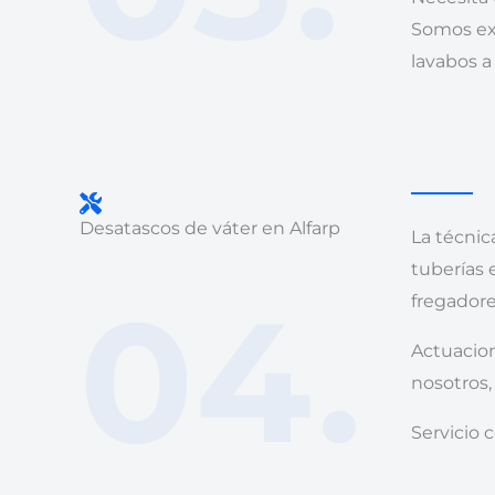
Somos exp
lavabos a
Desatascos de váter en Alfarp
La técnic
tuberías 
04.
fregadore
Actuacion
nosotros,
Servicio c