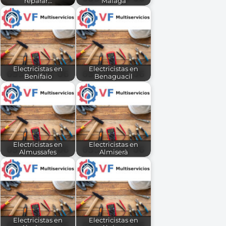
reparar…
Malaga
Electricistas en
Electricistas en
Benifaio
Benaguacil
Electricistas en
Electricistas en
Almussafes
Almiserà
Electricistas en
Electricistas en