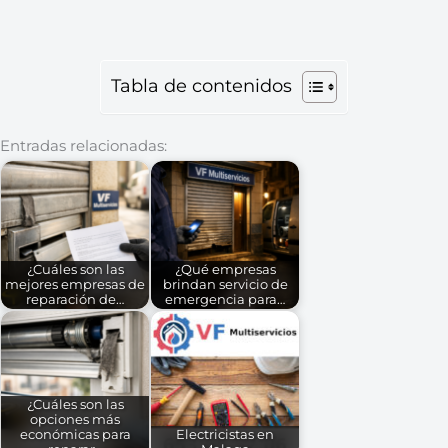
Tabla de contenidos
Entradas relacionadas:
¿Cuáles son las
¿Qué empresas
mejores empresas de
brindan servicio de
reparación de…
emergencia para…
¿Cuáles son las
opciones más
económicas para
Electricistas en