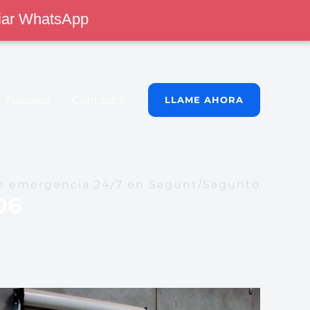
iar WhatsApp
Trabajos
Contacto
LLAME AHORA
e emergencia 24/7 en Sagunt/Sagunto
06