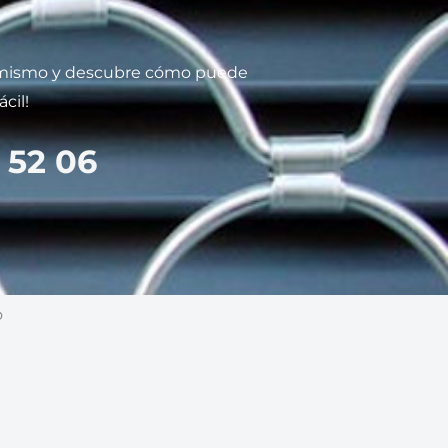
 mismo y descubre cómo puede
cil!
 52 06
o