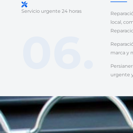
Servicio urgente 24 horas
Reparació
local, co
06.
Reparacio
Reparació
marca y m
Persianer
urgente y