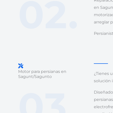
02.
Reparació
en Sagun
motorizac
arreglar p
Persiani
Motor para persianas en
¿Tienes u
Sagunt/Sagunto
solución 
03.
Diseñado
persianas 
electrofr