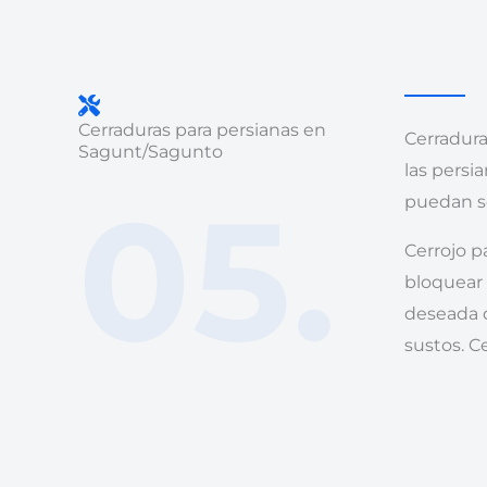
Cerraduras para persianas en
Cerradura
Sagunt/Sagunto
las persi
05.
puedan se
Cerrojo p
bloquear 
deseada d
sustos. C