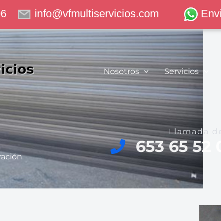
06
info@vfmultiservicios.com
Env
Nosotros
Servicios
Llamada d
653 65 52 
ración