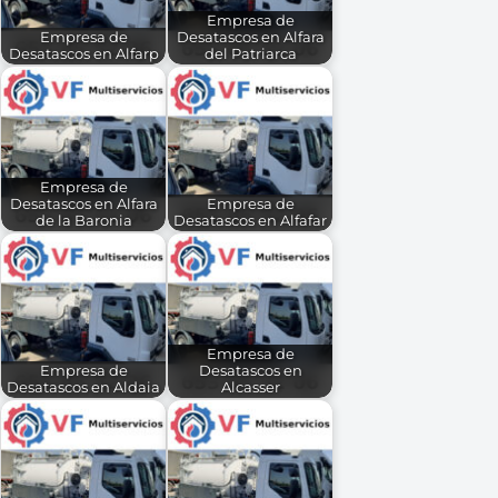
Empresa de
Empresa de
Desatascos en Alfara
Desatascos en Alfarp
del Patriarca
Empresa de
Desatascos en Alfara
Empresa de
de la Baronia
Desatascos en Alfafar
Empresa de
Empresa de
Desatascos en
Desatascos en Aldaia
Alcasser