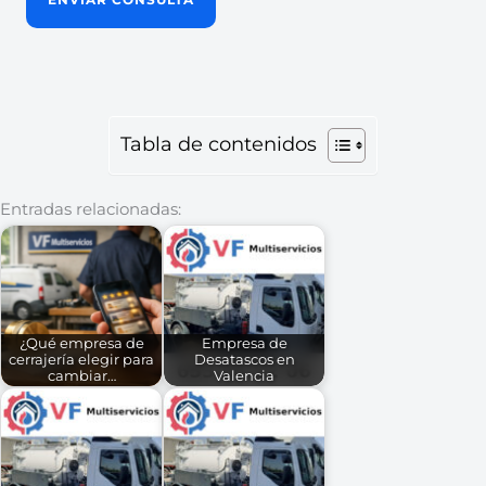
Tabla de contenidos
Entradas relacionadas:
¿Qué empresa de
Empresa de
cerrajería elegir para
Desatascos en
cambiar…
Valencia