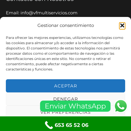
Email: info@vfmultiservicios.com
Tel: 653 65 52 06
Gestionar consentimiento
Whatsapp: 653 65 52 06
Para ofrecer las mejores experiencias, utilizamos tecnologías como
VF Multiservicios
las cookies para almacenar y/o acceder a la información del
dispositivo. El consentimiento de estas tecnologías nos permitirá
procesar datos como el comportamiento de navegación o las
Nuestro equipo de expertos está capacitado y
identificaciones únicas en este sitio. No consentir o retirar el
equipado para manejar una amplia gama de servicios
consentimiento, puede afectar negativamente a ciertas
características y funciones.
24 Horas 365 Días.
ACEPTAR
DENEGAR
Copyright © 2026 VFMultiservicios.com ·
Aviso Legal
·
Política
Enviar WhatsApp
de Privacidad
·
Blog
·
Sitemap
VER PREFERENCIAS
653 65 52 06
Política de privacidad