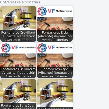
Entradas relacionadas:
Fontaneros Crevillent
Fontaneros Elda
(Alicante) Reparación
(Alicante) Reparación
Averias Tuberias
Averias Tuberias
Fontaneros Benidorm
Fontaneros Aspe
(Alicante) Reparación
(Alicante) Reparación
Averias Tuberias
Averias Tuberias
Fontaneros Sant Joan
d’Alacant (Alicante)
Fontaneros en Albal