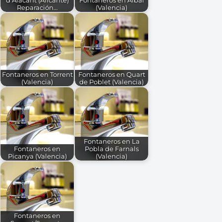
Reparación…
(Valencia)
Fontaneros en Torrent
Fontaneros en Quart
(Valencia)
de Poblet (Valencia)
Fontaneros en La
Fontaneros en
Pobla de Farnals
Picanya (Valencia)
(Valencia)
Fontaneros en