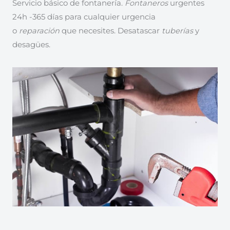
Servicio básico de fontanería.
Fontaneros
urgentes
24h -365 días para cualquier urgencia
o
reparación
que necesites. Desatascar
tuberías
y
desagües.