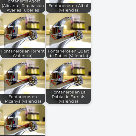
Fontaneros Agost
(Alicante) Reparación
Fontaneros en Albal
Averias Tuberias
(Valencia)
Fontaneros en Torrent
Fontaneros en Quart
(Valencia)
de Poblet (Valencia)
Fontaneros en La
Fontaneros en
Pobla de Farnals
Picanya (Valencia)
(Valencia)