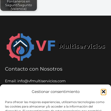
Fontaneros en
Sagunt/Sagunto
(Valencia)
Contacto con Nosotros
Email: info@vfmultiservicios.com
Tel: 653 65 52 06
Gestionar consentimiento
Whatsapp: 653 65 52 06
Para ofrecer las mejores experiencias, utilizamos tecnologías como
VF Multiservicios
las cookies para almacenar y/o acceder a la información del
dispositivo. El consentimiento de estas tecnologías nos permitirá