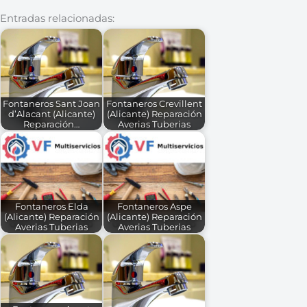
Entradas relacionadas:
Fontaneros Sant Joan
Fontaneros Crevillent
d’Alacant (Alicante)
(Alicante) Reparación
Reparación…
Averias Tuberias
Fontaneros Elda
Fontaneros Aspe
(Alicante) Reparación
(Alicante) Reparación
Averias Tuberias
Averias Tuberias