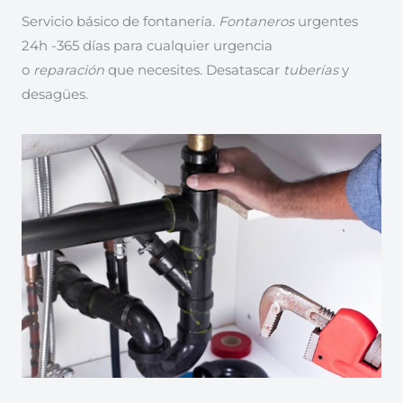
Servicio básico de fontanería.
Fontaneros
urgentes
24h -365 días para cualquier urgencia
o
reparación
que necesites. Desatascar
tuberías
y
desagües.