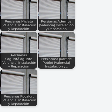
Persianas Mislata
Persianas Ademuz
(Valencia) Instalación
(Valencia) Instalación
y Reparación
y Reparación
Persianas
Sagunt/Sagunto
Persianas Quart de
(Valencia) Instalación
Poblet (Valencia)
y Reparación
Instalación y…
Persianas Rocafort
(Valencia) Instalación
y Reparación