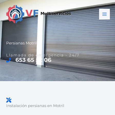
Ir
al
contenido
Persianas Motril
Llamada de emergencia - 24/7
653 65 52 06
Instalación persianas en Motril