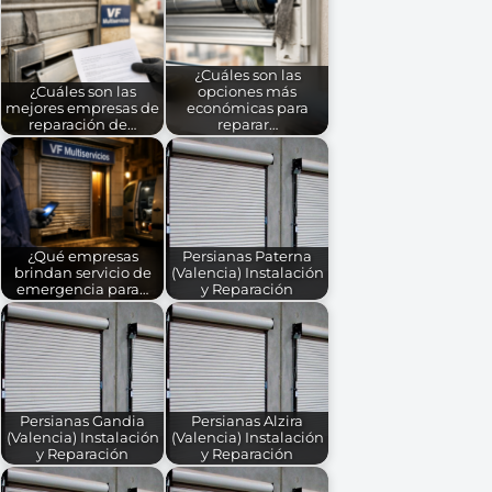
¿Cuáles son las
¿Cuáles son las
opciones más
mejores empresas de
económicas para
reparación de…
reparar…
¿Qué empresas
Persianas Paterna
brindan servicio de
(Valencia) Instalación
emergencia para…
y Reparación
Persianas Gandia
Persianas Alzira
(Valencia) Instalación
(Valencia) Instalación
y Reparación
y Reparación