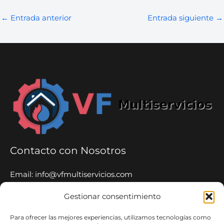
←
Entrada anterior
Entrada siguiente
→
Contacto con Nosotros
Email: info@vfmultiservicios.com
Tel: 653 65 52 06
Gestionar consentimiento
Whatsapp: 653 65 52 06
Para ofrecer las mejores experiencias, utilizamos tecnologías como
VF Multiservicios