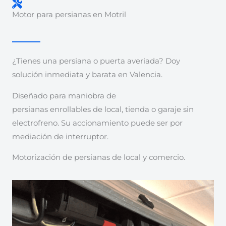
Motor para persianas en Motril
¿Tienes una persiana o puerta averiada? Doy
solución inmediata y barata en Valencia.
Diseñado para maniobra de
persianas enrollables de local, tienda o garaje sin
electrofreno. Su accionamiento puede ser por
mediación de interruptor.
Motorización de persianas de local y comercio.