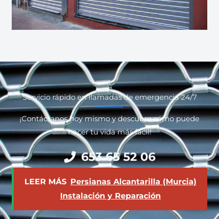
Servicio rápido en llamadas de emergencia 24/7
¡Contáctanos hoy mismo y descubre cómo puede
hacer tu vida más fácil!
653 65 52 06
LEER MÁS
Persianas Alcantarilla (Murcia)
Instalación y Reparación