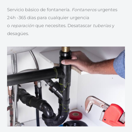
Servicio básico de fontanería.
Fontaneros
urgentes
24h -365 días para cualquier urgencia
o
reparación
que necesites. Desatascar
tuberías
y
desagües.