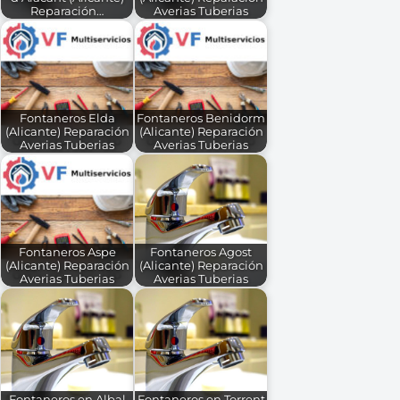
Reparación…
Averias Tuberias
Fontaneros Elda
Fontaneros Benidorm
(Alicante) Reparación
(Alicante) Reparación
Averias Tuberias
Averias Tuberias
Fontaneros Aspe
Fontaneros Agost
(Alicante) Reparación
(Alicante) Reparación
Averias Tuberias
Averias Tuberias
Fontaneros en Albal
Fontaneros en Torrent