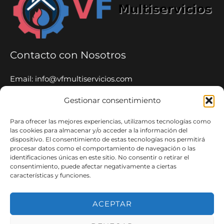
Contacto con Nosotros
Email: info@vfmultiservicios.com
Tel: 653 65 52 06
Gestionar consentimiento
Whatsapp: 653 65 52 06
Para ofrecer las mejores experiencias, utilizamos tecnologías como
VF Multiservicios
las cookies para almacenar y/o acceder a la información del
dispositivo. El consentimiento de estas tecnologías nos permitirá
procesar datos como el comportamiento de navegación o las
Nuestro equipo de expertos está capacitado y
identificaciones únicas en este sitio. No consentir o retirar el
equipado para manejar una amplia gama de servicios
consentimiento, puede afectar negativamente a ciertas
características y funciones.
24 Horas 365 Días.
ACEPTAR