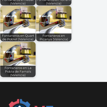
(Valencia)
(Valencia)
Fontaneros en Quart
Fontaneros en
de Poblet (Valencia)
Picanya (Valencia)
Fontaneros en La
Pobla de Farnals
(Valencia)